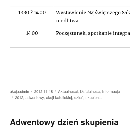
13:30 ? 14:00
Wystawienie Najświętszego Sa
modlitwa
14:00
Poczęstunek, spotkanie integr
Autor
Opublikowano
Kategorie
akcjaadmin
2012-11-18
Aktualności
,
Działalność
,
Informacje
Tagi
2012
,
adwentowy
,
akcji katolickiej
,
dzień
,
skupienia
Adwentowy dzień skupienia