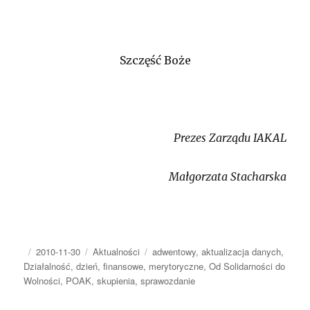
Szczęść Boże
Prezes Zarządu IAKAL
Małgorzata Stacharska
Autor
Opublikowano
Kategorie
Tagi
2010-11-30
Aktualności
adwentowy
,
aktualizacja danych
,
Działalność
,
dzień
,
finansowe
,
merytoryczne
,
Od Solidarności do
Wolności
,
POAK
,
skupienia
,
sprawozdanie