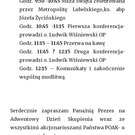
Godz.
9:30 -10:45
Msza Święta celebrowana
przez Metropolitę Lubelskiego,ks. abp
Józefa Życińskiego
Godz.
10:45 -11:15
Pierwsza konferencja-
prowadzi o. Ludwik Wiśniewski OP
Godz.
11:15 – 11:45
Przerwa na kawę
Godz.
11:45 ? 12:15
Druga konferencja-
prowadzi o. Ludwik Wiśniewski OP
Godz.
12:15 –
Komunikaty i zakończenie
wspólną modlitwą.
Serdecznie zapraszam Pana/nią Prezes na
Adwentowy Dzień Skupienia wraz ze
wszystkimi akcjonariuszami Państwa POAK- u