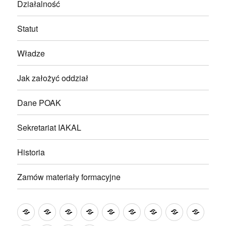
Działalność
Statut
Władze
Jak założyć oddział
Dane POAK
Sekretariat IAKAL
Historia
Zamów materiały formacyjne
Wakacje
Aktualności
KALENDARIUM
Modlitwa
Hymn
Działalność
Statut
Władze
Jak
z
IAKAL
AK
założ