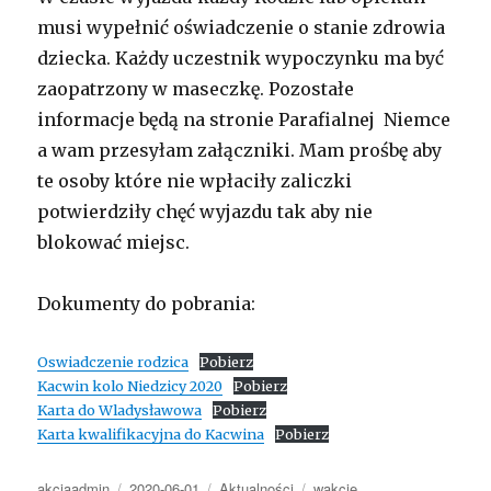
musi wypełnić oświadczenie o stanie zdrowia
dziecka. Każdy uczestnik wypoczynku ma być
zaopatrzony w maseczkę. Pozostałe
informacje będą na stronie Parafialnej Niemce
a wam przesyłam załączniki. Mam prośbę aby
te osoby które nie wpłaciły zaliczki
potwierdziły chęć wyjazdu tak aby nie
blokować miejsc.
Dokumenty do pobrania:
Oswiadczenie rodzica
Pobierz
Kacwin kolo Niedzicy 2020
Pobierz
Karta do Wladysławowa
Pobierz
Karta kwalifikacyjna do Kacwina
Pobierz
Autor
Opublikowano
Kategorie
Tagi
akcjaadmin
2020-06-01
Aktualności
wakcje