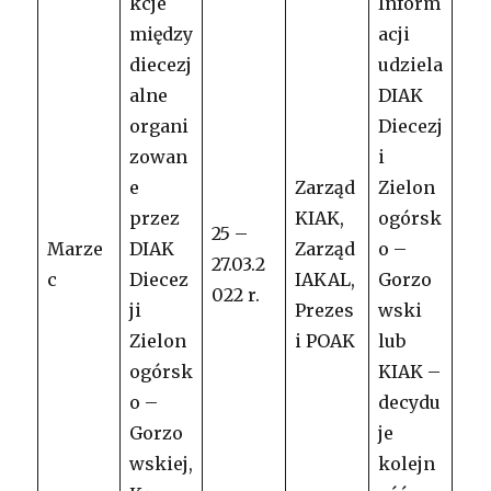
kcje
Inform
między
acji
diecezj
udziela
alne
DIAK
organi
Diecezj
zowan
i
e
Zarząd
Zielon
przez
KIAK,
ogórsk
25 –
Marze
DIAK
Zarząd
o –
27.03.2
c
Diecez
IAKAL,
Gorzo
022 r.
ji
Prezes
wski
Zielon
i POAK
lub
ogórsk
KIAK –
o –
decydu
Gorzo
je
wskiej,
kolejn