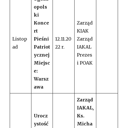
opols
ki
Konce
Zarząd
rt
KIAK
Listop
Pieśni
12.11.20
Zarząd
ad
Patriot
22 r.
IAKAL
ycznej
Prezes
Miejsc
i POAK
e:
Warsz
awa
Zarząd
IAKAL,
Urocz
Ks.
ystość
Micha