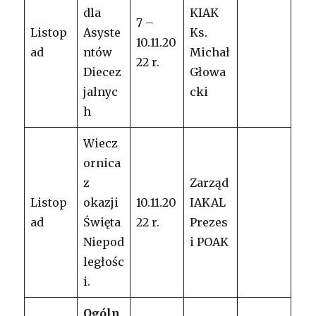
dla
KIAK
7 –
Listop
Asyste
Ks.
10.11.20
ad
ntów
Michał
22 r.
Diecez
Głowa
jalnyc
cki
h
Wiecz
ornica
z
Zarząd
Listop
okazji
10.11.20
IAKAL
ad
Święta
22 r.
Prezes
Niepod
i POAK
ległośc
i.
Ogóln