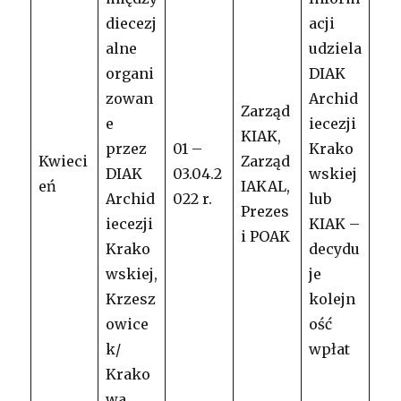
diecezj
acji
alne
udziela
organi
DIAK
zowan
Archid
Zarząd
e
iecezji
KIAK,
przez
01 –
Krako
Kwieci
Zarząd
DIAK
03.04.2
wskiej
eń
IAKAL,
Archid
022 r.
lub
Prezes
iecezji
KIAK –
i POAK
Krako
decydu
wskiej,
je
Krzesz
kolejn
owice
ość
k/
wpłat
Krako
wa