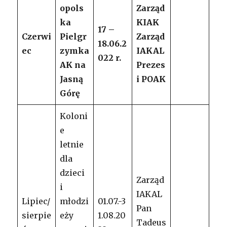
opols
Zarząd
ka
KIAK
17 –
Czerwi
Pielgr
Zarząd
18.06.2
ec
zymka
IAKAL
022 r.
AK
na
Prezes
Jasną
i POAK
Górę
Koloni
e
letnie
dla
dzieci
Zarząd
i
IAKAL
Lipiec/
młodzi
01.07.-3
Pan
sierpie
eży
1.08.20
Tadeus