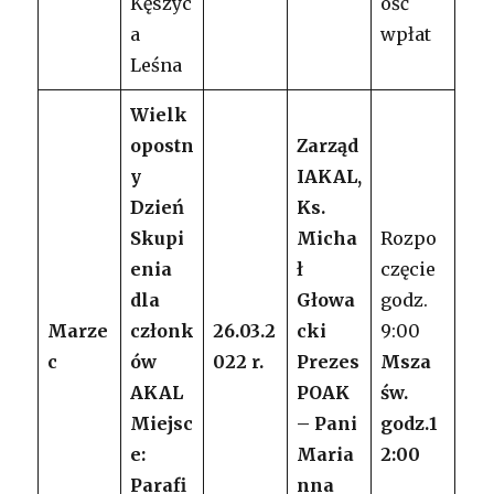
Kęszyc
ość
a
wpłat
Leśna
Wielk
opostn
Zarząd
y
IAKAL,
Dzień
Ks.
Skupi
Micha
Rozpo
enia
ł
częcie
dla
Głowa
godz.
Marze
członk
26.03.2
cki
9:00
c
ów
022 r.
Prezes
Msza
AKAL
POAK
św.
Miejsc
– Pani
godz.1
e:
Maria
2:00
Parafi
nna