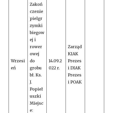
Zakoń
czenie
pielgr
zymki
biegow
ej i
rower
Zarząd
owej
KIAK
Wrzesi
do
14.09.2
Prezes
eń
grobu
022 r.
i DIAK
bł. Ks.
Prezes
J.
i POAK
Popieł
uszki
Miejsc
e: