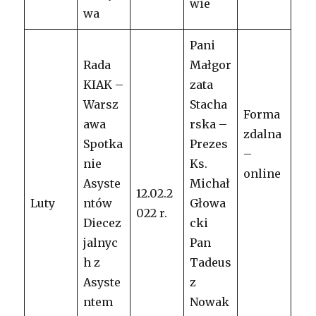
wie
wa
Pani
Rada
Małgor
KIAK –
zata
Warsz
Stacha
Forma
awa
rska –
zdalna
Spotka
Prezes
–
nie
Ks.
online
Asyste
Michał
12.02.2
Luty
ntów
Głowa
022 r.
Diecez
cki
jalnyc
Pan
h z
Tadeus
Asyste
z
ntem
Nowak