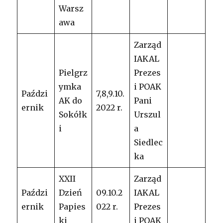
Warsz
awa
Zarząd
IAKAL
Pielgrz
Prezes
ymka
i POAK
Paździ
7,8,9.10.
AK do
Pani
ernik
2022 r.
Sokółk
Urszul
i
a
Siedlec
ka
XXII
Zarząd
Paździ
Dzień
09.10.2
IAKAL
ernik
Papies
022 r.
Prezes
ki
i POAK