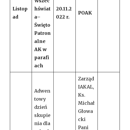
Wszec
Listop
hświat
20.11.2
POAK
ad
a–
022 r.
Święto
Patron
alne
AK w
parafi
ach
Zarząd
IAKAL,
Adwen
Ks.
towy
Michał
dzień
Głowa
skupie
cki
nia dla
Pani