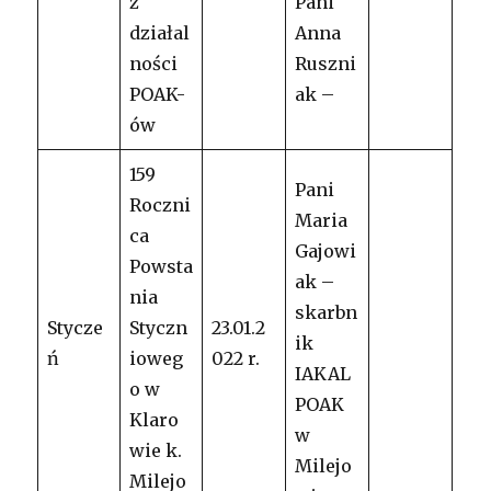
z
Pani
działal
Anna
ności
Ruszni
POAK-
ak –
ów
159
Pani
Roczni
Maria
ca
Gajowi
Powsta
ak –
nia
skarbn
Stycze
Styczn
23.01.2
ik
ń
ioweg
022 r.
IAKAL
o w
POAK
Klaro
w
wie k.
Milejo
Milejo