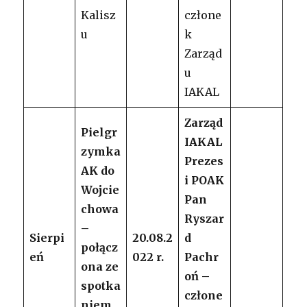
Kalisz
człone
u
k
Zarząd
u
IAKAL
Zarząd
Pielgr
IAKAL
zymka
Prezes
AK do
i POAK
Wojcie
Pan
chowa
Ryszar
–
Sierpi
20.08.2
d
połącz
eń
022 r.
Pachr
ona ze
oń –
spotka
człone
niem