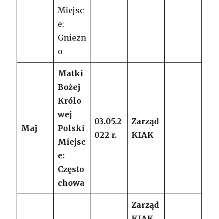
Miejsc
e:
Gniezn
o
Matki
Bożej
Królo
wej
03.05.2
Zarząd
Maj
Polski
022 r.
KIAK
Miejsc
e:
Często
chowa
Zarząd
KIAK