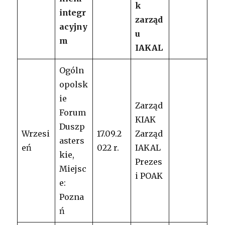
k
integr
zarząd
acyjny
u
m
IAKAL
Ogóln
opolsk
ie
Zarząd
Forum
KIAK
Duszp
Wrzesi
17.09.2
Zarząd
asters
eń
022 r.
IAKAL
kie,
Prezes
Miejsc
i POAK
e:
Pozna
ń