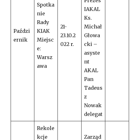
Prezes
Spotka
IAKAL
nie
Ks.
Rady
21-
Michał
Paździ
KIAK
23.10.2
Głowa
ernik
Miejsc
022 r.
cki –
e:
asyste
Warsz
nt
awa
AKAL
Pan
Tadeus
z
Nowak
delegat
Rekole
kcje
Zarząd