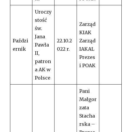
Uroczy
stość
Zarząd
św.
KIAK
Jana
Paździ
22.10.2
Zarząd
Pawła
ernik
022 r.
IAKAL
II,
Prezes
patron
i POAK
a AK w
Polsce
Pani
Małgor
zata
Stacha
rska –