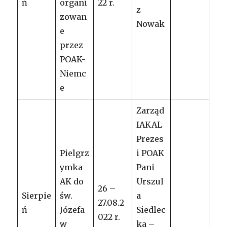
ń
organi
22 r.
z
zowan
Nowak
e
przez
POAK-
Niemc
e
Zarząd
IAKAL
Prezes
Pielgrz
i POAK
ymka
Pani
AK do
Urszul
26 –
Sierpie
św.
a
27.08.2
ń
Józefa
Siedlec
022 r.
w
ka –