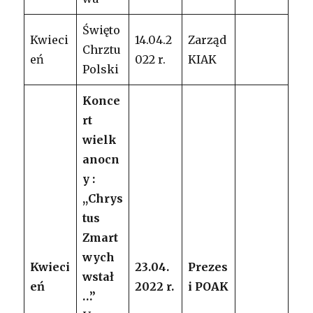
Święto
Kwieci
14.04.2
Zarząd
Chrztu
eń
022 r.
KIAK
Polski
Konce
rt
wielk
anocn
y :
,,Chrys
tus
Zmart
wych
Kwieci
23.04.
Prezes
wstał
eń
2022 r.
i POAK
…”