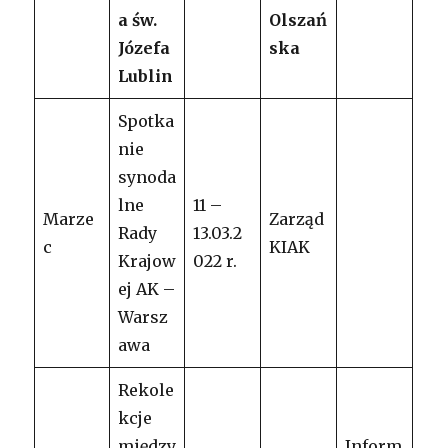
a św.
Olszań
Józefa
ska
Lublin
Spotka
nie
synoda
lne
11 –
Marze
Zarząd
Rady
13.03.2
c
KIAK
Krajow
022 r.
ej AK –
Warsz
awa
Rekole
kcje
między
Inform