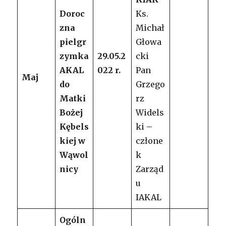
Doroc
Ks.
zna
Michał
pielgr
Głowa
zymka
29.05.2
cki
AKAL
022 r.
Pan
Maj
do
Grzego
Matki
rz
Bożej
Widels
Kębels
ki –
kiej w
człone
Wąwol
k
nicy
Zarząd
u
IAKAL
Ogóln