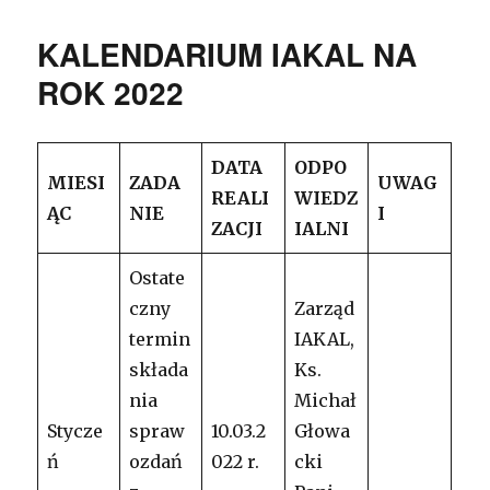
KALENDARIUM IAKAL NA
ROK 2022
DATA
ODPO
MIESI
ZADA
UWAG
REALI
WIEDZ
ĄC
NIE
I
ZACJI
IALNI
Ostate
czny
Zarząd
termin
IAKAL,
składa
Ks.
nia
Michał
Stycze
spraw
10.03.2
Głowa
ń
ozdań
022 r.
cki