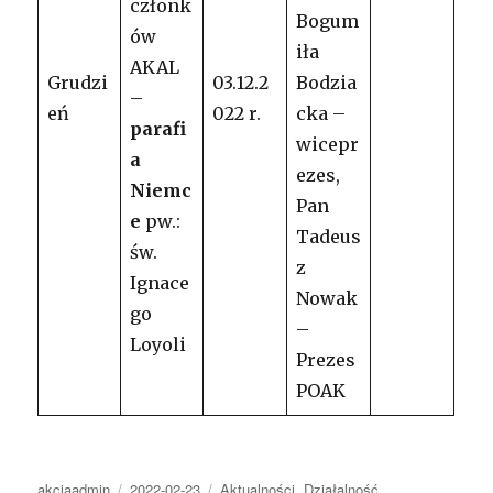
członk
Bogum
ów
iła
AKAL
Grudzi
03.12.2
Bodzia
–
eń
022 r.
cka –
parafi
wicepr
a
ezes,
Niemc
Pan
e
pw.:
Tadeus
św.
z
Ignace
Nowak
go
–
Loyoli
Prezes
POAK
Autor
Opublikowano
Kategorie
akcjaadmin
2022-02-23
Aktualności
,
Działalność