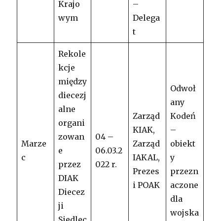
Krajo
–
wym
Delega
t
Rekole
kcje
między
Odwoł
diecezj
any
alne
Zarząd
Kodeń
organi
KIAK,
–
zowan
04 –
Marze
Zarząd
obiekt
e
06.03.2
c
IAKAL,
y
przez
022 r.
Prezes
przezn
DIAK
i POAK
aczone
Diecez
dla
ji
wojska
Siedlec