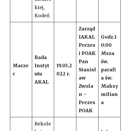
kiej,
Kodeń
Zarząd
IAKAL
Godz.1
Prezes
0:00
i POAK
Msza
Rada
Pan
św.
Marze
Instyt
19.03.2
Stanisł
parafi
c
utu
022 r.
aw
a św.
AKAL
Zwola
Maksy
n –
milian
Prezes
a
POAK
Rekole