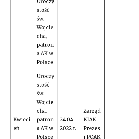
Uroczy
stość
św.
Wojcie
cha,
patron
a AK w
Polsce
Uroczy
stość
św.
Wojcie
cha,
Zarząd
Kwieci
patron
24.04.
KIAK
eń
a AK w
2022 r.
Prezes
Polsce
i POAK