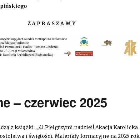
rpińskiego
Z A P R A S Z A M Y
ne – czerwiec 2025
dzą z książki „41 Pielgrzymi nadziei! Akacja Katolicka
ostolstwa i świętości. Materiały formacyjne na 2025 rok