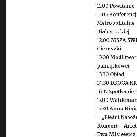
11.00 Powitanie
11.05 Konferenc
Metropolitalnej
Białostockiej
12.00
MSZA ŚW
Ciereszki
13.00 Modlitwa
pamiątkowej
13.30 Obiad
14.30 DROGA KRZ
16.15 Spotkanie 
17.00
Waldemar
17.30
Anna Kisi
– „Pieśni Naboż
Koncert – Arlet
Ewa Misiewicz