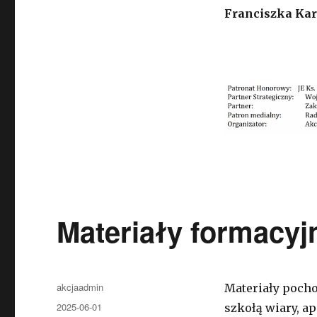
Franciszka Ka
Materiały formacyj
Autor
akcjaadmin
Materiały pocho
Opublikowano
2025-06-01
szkołą wiary, ap