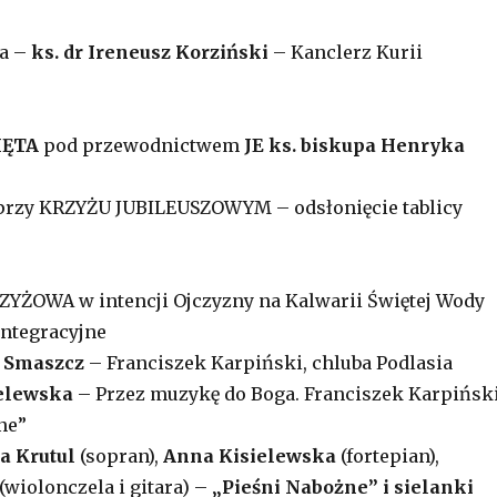
ja –
ks. dr Ireneusz Korziński
– Kanclerz Kurii
IĘTA
pod przewodnictwem
JE ks. biskupa Henryka
 przy KRZYŻU JUBILEUSZOWYM – odsłonięcie tablicy
YŻOWA w intencji Ojczyzny na Kalwarii Świętej Wody
integracyjne
 Smaszcz
– Franciszek Karpiński, chluba Podlasia
elewska
– Przez muzykę do Boga. Franciszek Karpińsk
ne”
a Krutul
(sopran),
Anna Kisielewska
(fortepian),
(wiolonczela i gitara) –
„Pieśni Nabożne” i sielanki