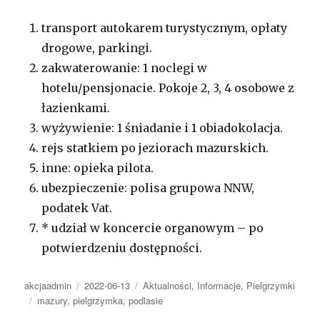
transport autokarem turystycznym, opłaty
drogowe, parkingi.
zakwaterowanie: 1 noclegi w
hotelu/pensjonacie. Pokoje 2, 3, 4 osobowe z
łazienkami.
wyżywienie: 1 śniadanie i 1 obiadokolacja.
rejs statkiem po jeziorach mazurskich.
inne: opieka pilota.
ubezpieczenie: polisa grupowa NNW,
podatek Vat.
* udział w koncercie organowym – po
potwierdzeniu dostępności.
Autor
Opublikowano
Kategorie
akcjaadmin
2022-06-13
Aktualności
,
Informacje
,
Pielgrzymki
Tagi
mazury
,
pielgrzymka
,
podlasie