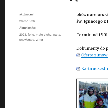
Autor
akcjaadmin
obóz narciarski
Opublikowano
2022-10-26
św. Ignacego z
Kategorie
Aktualności
Tagi
2023
,
ferie
,
małe ciche
,
narty
,
Termin od 15.01
snowboard
,
zima
Dokumenty do p
Oferta zimow
Karta uczest