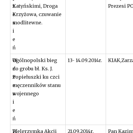
z
Katyńskimi, Droga
Prezesi P
e
Krzyżowa, czuwanie
s
modlitewne.
i
e
ń
W
Ogólnopolski bieg
13- 14.09.2014r.
KIAK,Zarz
r
do grobu bł. Ks. J.
z
Popiełuszki ku czci
e
męczenników stanu
s
wojennego
i
e
ń
W
Pielgrzymka Akcji
21.09.2014r.
Pan Kazim