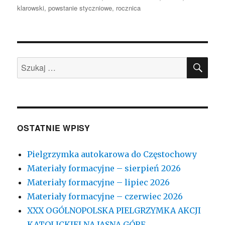
klarowski
,
powstanie styczniowe
,
rocznica
SZU
Szukaj:
OSTATNIE WPISY
Pielgrzymka autokarowa do Częstochowy
Materiały formacyjne – sierpień 2026
Materiały formacyjne – lipiec 2026
Materiały formacyjne – czerwiec 2026
XXX OGÓLNOPOLSKA PIELGRZYMKA AKCJI
KATOLICKIEJ NA JASNĄ GÓRĘ