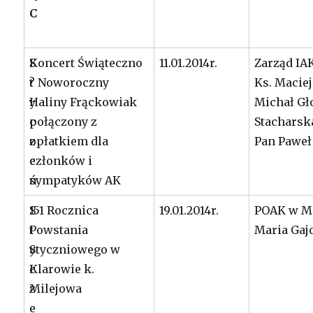
C
S
Koncert Świąteczno
11.01.2014r.
Zarząd IA
t
? Noworoczny
Ks. Maciej
y
Haliny Frąckowiak
Michał G
c
połączony z
Stacharsk
z
opłatkiem dla
Pan Pawe
e
członków i
ń
sympatyków AK
S
151 Rocznica
19.01.2014r.
POAK w Mi
t
Powstania
Maria Gaj
y
Styczniowego w
c
Klarowie k.
z
Milejowa
e