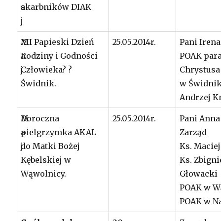
a
skarbników DIAK
j
M
XII Papieski Dzień
25.05.2014r.
Pani Iren
a
Rodziny i Godności
POAK para
j
Człowieka? ?
Chrystusa
Świdnik.
w Świdnik
Andrzej K
M
Doroczna
25.05.2014r.
Pani Anna
a
pielgrzymka AKAL
Zarząd
j
do Matki Bożej
Ks. Maciej
Kębelskiej w
Ks. Zbign
Wąwolnicy.
Głowacki
POAK w W
POAK w N