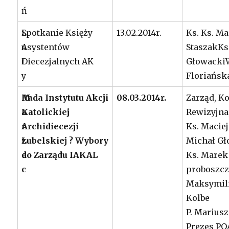
ń
L
Spotkanie Księży
13.02.2014r.
Ks. Ks. Ma
u
Asystentów
StaszakKs
t
Diecezjalnych AK
Głowacki
y
Floriańsk
M
Rada Instytutu Akcji
08.03.2014r.
Zarząd, K
a
Katolickiej
Rewizyjna
r
Archidiecezji
Ks. Maciej
z
Lubelskiej ? Wybory
Michał Gł
e
do Zarządu IAKAL
Ks. Marek
c
proboszcz 
Maksymili
Kolbe
P. Mariusz
Prezes P