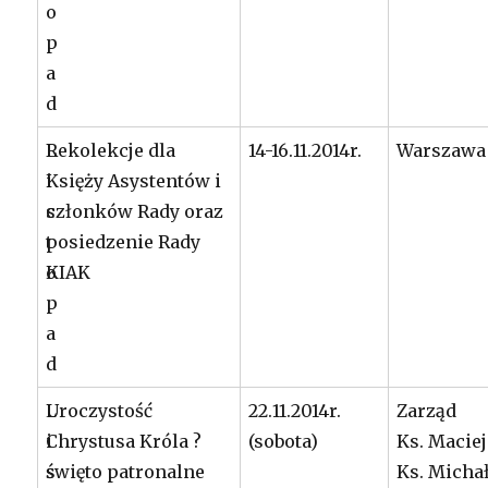
o
p
a
d
L
Rekolekcje dla
14-16.11.2014r.
Warszawa 
i
Księży Asystentów i
s
członków Rady oraz
t
posiedzenie Rady
o
KIAK
p
a
d
L
Uroczystość
22.11.2014r.
Zarząd
i
Chrystusa Króla ?
(sobota)
Ks. Maciej
s
święto patronalne
Ks. Micha