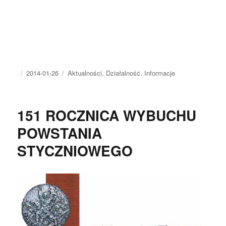
Autor
Opublikowano
Kategorie
2014-01-26
Aktualności
,
Działalność
,
Informacje
151 ROCZNICA WYBUCHU
POWSTANIA
STYCZNIOWEGO