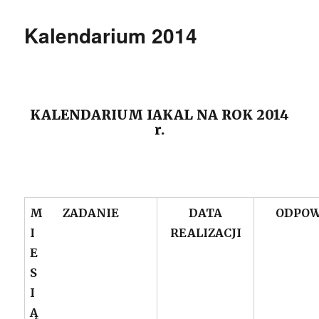
Kalendarium 2014
KALENDARIUM IAKAL NA ROK 2014
r.
M
ZADANIE
DATA
ODPOW
I
REALIZACJI
E
S
I
Ą