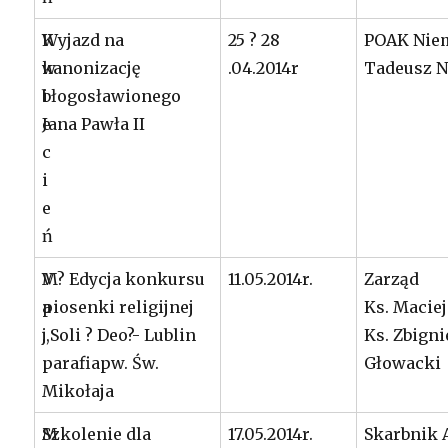
K
Wyjazd na
25 ? 28
POAK Niem
w
kanonizację
.04.2014r
Tadeusz 
i
błogosławionego
e
Jana Pawła II
c
i
e
ń
M
V ? Edycja konkursu
11.05.2014r.
Zarząd
a
piosenki religijnej
Ks. Maciej
j
,,Soli ? Deo?- Lublin
Ks. Zbign
parafiapw. Św.
Głowacki
Mikołaja
M
Szkolenie dla
17.05.2014r.
Skarbnik