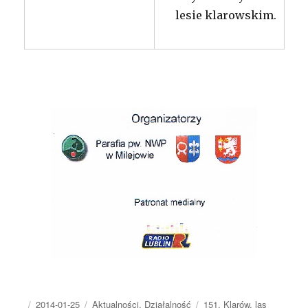
lesie klarowskim.
Autor
Opublikowano
Kategorie
Tagi
2014-01-25
Aktualności
,
Działalność
151
,
Klarów
,
las