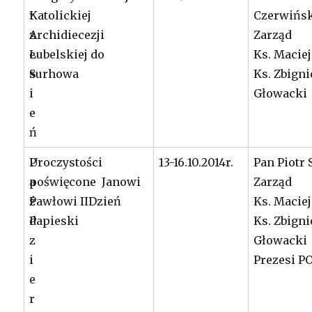
r
Katolickiej
Czerwińs
z
Archidiecezji
Zarząd
e
Lubelskiej do
Ks. Maciej
s
Surhowa
Ks. Zbign
i
Głowacki
e
ń
P
Uroczystości
13-16.10.2014r.
Pan Piotr 
a
poświęcone Janowi
Zarząd
ź
Pawłowi IIDzień
Ks. Maciej
d
Papieski
Ks. Zbign
z
Głowacki
i
Prezesi P
e
r