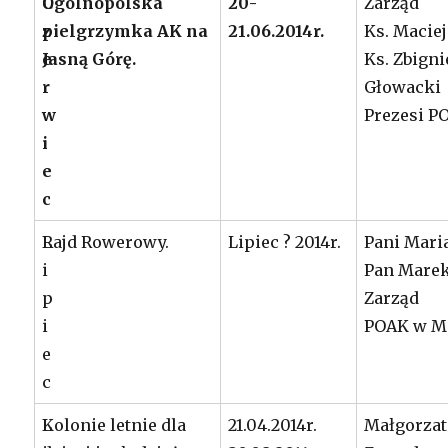
C
Ogólnopolska
20-
Zarząd
z
pielgrzymka AK na
21.06.2014r.
Ks. Maciej
e
Jasną Górę.
Ks. Zbign
r
Głowacki
w
Prezesi P
i
e
c
L
Rajd Rowerowy.
Lipiec ? 2014r.
Pani Mari
i
Pan Mare
p
Zarząd
i
POAK w Mi
e
c
L
Kolonie letnie dla
21.04.2014r.
Małgorzat