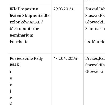
M
Wielkopostny
29.03.2014r.
Zarząd IA
a
Dzień Skupienia
dla
StaszakKs
r
członków AKAL ?
Głowacki
z
Metropolitarne
Seminari
e
Seminarium
c
Lubelskie
ks. Marek
K
Posiedzenie Rady
4- 5.04. 2014r.
Prezes,Ks.
w
KIAK
StaszakKs
i
Głowacki
e
c
i
e
ń