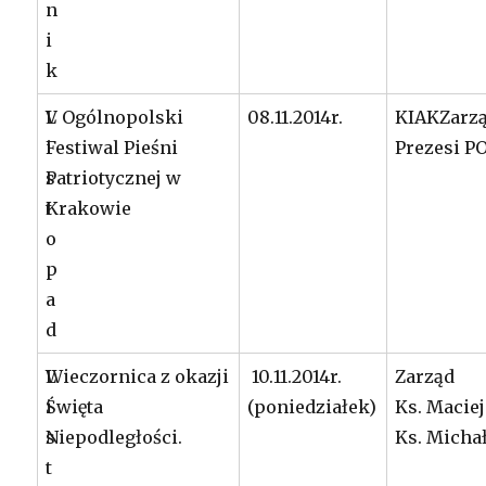
n
i
k
L
V Ogólnopolski
08.11.2014r.
KIAKZarz
i
Festiwal Pieśni
Prezesi P
s
Patriotycznej w
t
Krakowie
o
p
a
d
L
Wieczornica z okazji
10.11.2014r.
Zarząd
i
Święta
(poniedziałek)
Ks. Maciej
s
Niepodległości.
Ks. Micha
t