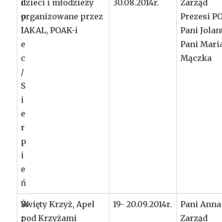
i
dzieci i młodzieży
30.08.2014r.
Zarząd
p
organizowane przez
Prezesi P
i
IAKAL, POAK-i
Pani Jola
e
Pani Mari
c
Mączka
/
S
i
e
r
p
i
e
ń
W
Święty Krzyż, Apel
19- 20.09.2014r.
Pani Anna
r
pod Krzyżami
Zarząd