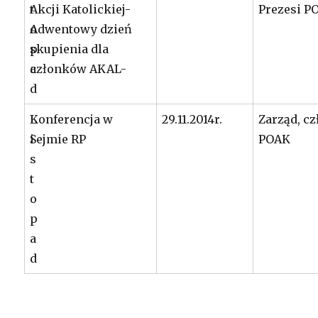
t
Akcji Katolickiej-
Prezesi P
o
Adwentowy dzień
p
skupienia dla
a
członków AKAL-
d
L
Konferencja w
29.11.2014r.
Zarząd, c
i
Sejmie RP
POAK
s
t
o
p
a
d