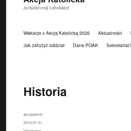
Archidiecezji Lubelskiej
Wakacje z Akcją Katolicką 2026
Aktualności
Jak założyć oddział
Dane POAK
Sekretariat
Historia
Autor
akcjaadmin
Opublikowano
2010-01-01
Kategorie
Informacje