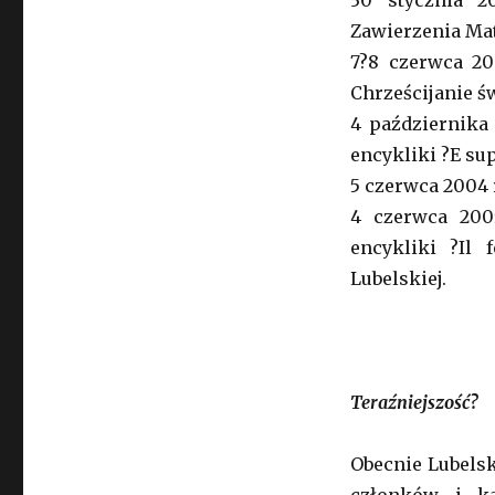
30 stycznia 2
Zawierzenia Mat
7?8 czerwca 20
Chrześcijanie ś
4 października
encykliki ?E su
5 czerwca 2004 r
4 czerwca 200
encykliki ?Il 
Lubelskiej.
Teraźniejszość?
Obecnie Lubels