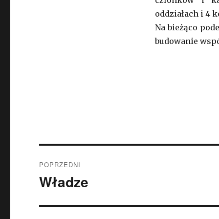
członków i k
oddziałach i 4 
Na bieżąco pode
budowanie wspó
Nawigacja
POPRZEDNI
wpisu
Władze
Poprzedni
wpis: