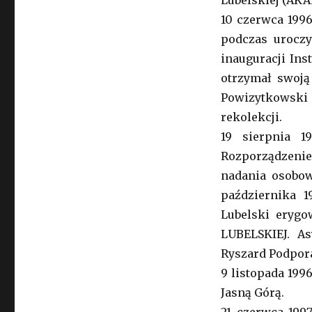
Lubelskiej (AKA
10 czerwca 19
podczas uroczy
inauguracji Inst
otrzymał swoją 
Powizytkowski 
rekolekcji.
19 sierpnia 
Rozporządzeni
nadania osobow
października 1
Lubelski eryg
LUBELSKIEJ. As
Ryszard Podpor
9 listopada 199
Jasną Górą.