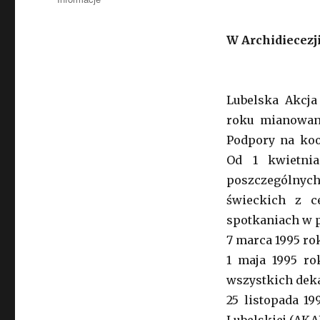
W Archidiecezji
Lubelska Akcja
roku mianowani
Podpory na koor
Od 1 kwietnia
poszczególnyc
świeckich z c
spotkaniach w p
7 marca 1995 ro
1 maja 1995 ro
wszystkich deka
25 listopada 19