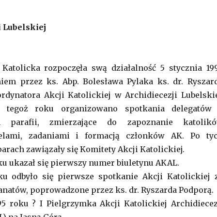
 Lubelskiej
 Katolicka rozpoczęła swą działalność 5 stycznia 19
em przez ks. Abp. Bolesława Pylaka ks. dr. Ryszar
dynatora Akcji Katolickiej w Archidiecezji Lubelskie
 tegoż roku organizowano spotkania delegatów
h parafii, zmierzające do zapoznanie katolik
elami, zadaniami i formacją członków AK. Po ty
arach zawiązały się Komitety Akcji Katolickiej.
ku ukazał się pierwszy numer biuletynu AKAL.
ku odbyło się pierwsze spotkanie Akcji Katolickiej 
natów, poprowadzone przez ks. dr. Ryszarda Podporą.
95 roku ? I Pielgrzymka Akcji Katolickiej Archidiecez