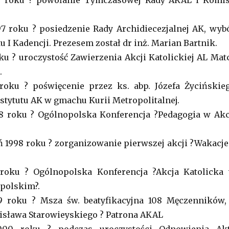
7 roku ? powołanie Tymczasowej Rady AKAL i Komis
97 roku ? posiedzenie Rady Archidiecezjalnej AK, wyb
u I Kadencji. Prezesem został dr inż. Marian Bartnik.
oku ? uroczystość Zawierzenia Akcji Katolickiej AL Mat
.
roku ? poświęcenie przez ks. abp. Józefa Życińskie
stytutu AK w gmachu Kurii Metropolitalnej.
98 roku ? Ogólnopolska Konferencja ?Pedagogia w Akc
eń 1998 roku ? zorganizowanie pierwszej akcji ?Wakacje
roku ? Ogólnopolska Konferencja ?Akcja Katolicka
polskim?.
9 roku ? Msza św. beatyfikacyjna 108 Męczenników,
isława Starowieyskiego ? Patrona AKAL