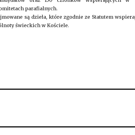
andydatów oraz 150 członków wspierających w 
komitetach parafialnych.
jmowane są dzieła, które zgodnie ze Statutem wspiera
lnoty świeckich w Kościele.