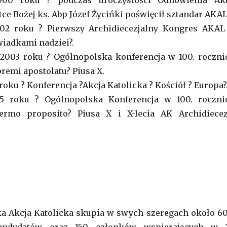
000 roku ? podczas uroczystości Odnowienia Ak
ce Bożej ks. Abp Józef Życińki poświęcił sztandar AKAL
02 roku ? Pierwszy Archidiecezjalny Kongres AKAL
wiadkami nadziei?.
 2003 roku ? Ogólnopolska konferencja w 100. roczni
premi apostolatu? Piusa X.
oku ? Konferencja ?Akcja Katolicka ? Kościół ? Europa?
5 roku ? Ogólnopolska Konferencja w 100. roczni
fermo proposito? Piusa X i X-lecia AK Archidiecez
ka Akcja Katolicka skupia w swych szeregach około 6