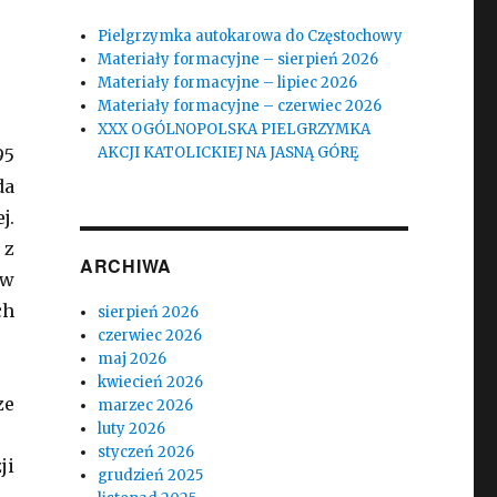
Pielgrzymka autokarowa do Częstochowy
Materiały formacyjne – sierpień 2026
Materiały formacyjne – lipiec 2026
Materiały formacyjne – czerwiec 2026
XXX OGÓLNOPOLSKA PIELGRZYMKA
AKCJI KATOLICKIEJ NA JASNĄ GÓRĘ
95
da
j.
 z
ARCHIWA
ów
ch
sierpień 2026
czerwiec 2026
maj 2026
kwiecień 2026
ze
marzec 2026
luty 2026
styczeń 2026
ji
grudzień 2025