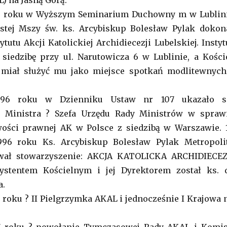
L) na Jasną Górą.
96 roku w Wyższym Seminarium Duchowny m w Lublin
stej Mszy św. ks. Arcybiskup Bolesław Pylak dokon
ytutu Akcji Katolickiej Archidiecezji Lubelskiej. Instyt
siedzibę przy ul. Narutowicza 6 w Lublinie, a Kości
miał służyć mu jako miejsce spotkań modlitewnych
1996 roku w Dzienniku Ustaw nr 107 ukazało s
e Ministra ? Szefa Urzędu Rady Ministrów w spraw
ości prawnej AK w Polsce z siedzibą w Warszawie. 
996 roku Ks. Arcybiskup Bolesław Pylak Metropoli
ował stowarzyszenie: AKCJA KATOLICKA ARCHIDIECEZ
ystentem Kościelnym i jej Dyrektorem został ks. 
a.
6 roku ? II Pielgrzymka AKAL i jednocześnie I Krajowa 