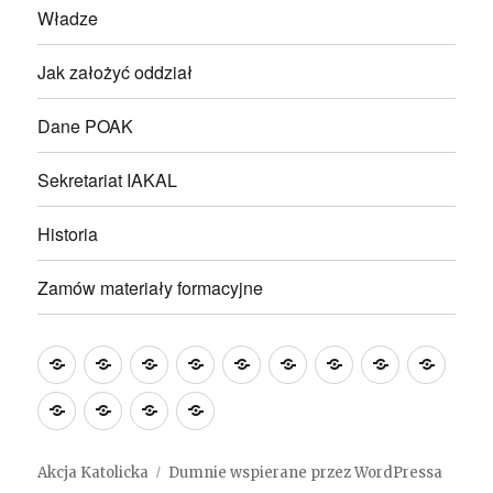
Władze
Jak założyć oddział
Dane POAK
Sekretariat IAKAL
Historia
Zamów materiały formacyjne
Wakacje
Aktualności
KALENDARIUM
Modlitwa
Hymn
Działalność
Statut
Władze
Jak
z
IAKAL
AK
założ
Dane
Sekretariat
Historia
Zamów
Akcją
NA
oddzi
POAK
IAKAL
materiały
Katolicką
ROK
formacyjne
Akcja Katolicka
Dumnie wspierane przez WordPressa
2026
2024