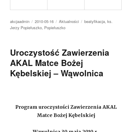
Autor
Opublikowano
Kategorie
Tagi
akcjaadmin
2010-05-16
Aktualności
beatyfikacja
,
ks.
Jerzy Popiełuszko
,
Popiełuszko
Uroczystość Zawierzenia
AKAL Matce Bożej
Kębelskiej – Wąwolnica
Program uroczystości Zawierzenia AKAL
Matce Bożej Kębelskiej
Wąwolnica 30 maja 2010 r .