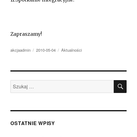
Zapraszamy!
Autor
Opublikowano
Kategorie
akcjaadmin
2010-05-04
Aktualności
SZU
Szukaj:
OSTATNIE WPISY