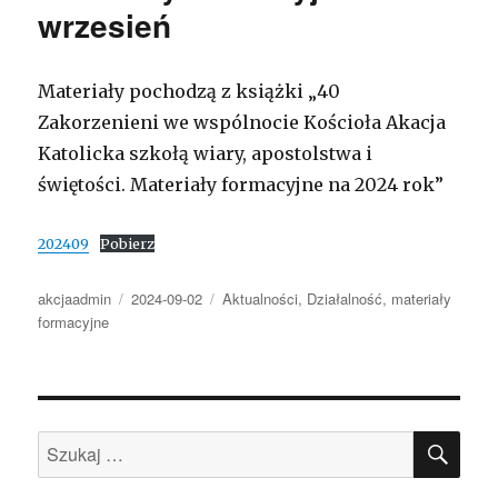
wrzesień
Materiały pochodzą z książki „40
Zakorzenieni we wspólnocie Kościoła Akacja
Katolicka szkołą wiary, apostolstwa i
świętości. Materiały formacyjne na 2024 rok”
202409
Pobierz
Autor
Opublikowano
Kategorie
akcjaadmin
2024-09-02
Aktualności
,
Działalność
,
materiały
formacyjne
SZU
Szukaj: