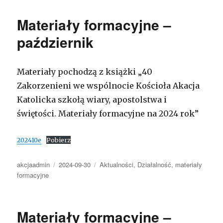
Materiały formacyjne –
październik
Materiały pochodzą z książki „40
Zakorzenieni we wspólnocie Kościoła Akacja
Katolicka szkołą wiary, apostolstwa i
świętości. Materiały formacyjne na 2024 rok”
202410e
Pobierz
Autor
Opublikowano
Kategorie
akcjaadmin
2024-09-30
Aktualności
,
Działalność
,
materiały
formacyjne
Materiały formacyjne –