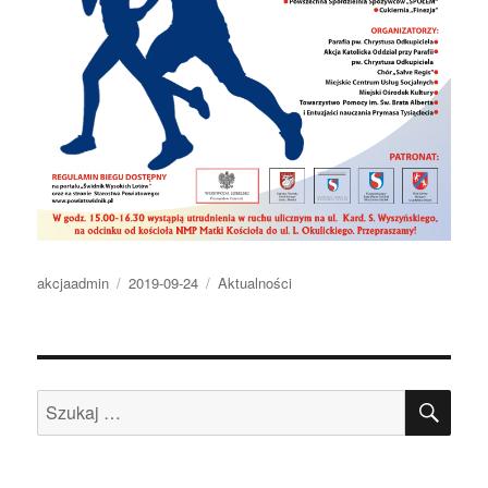
Autor
Opublikowano
Kategorie
akcjaadmin
2019-09-24
Aktualności
SZU
Szukaj: