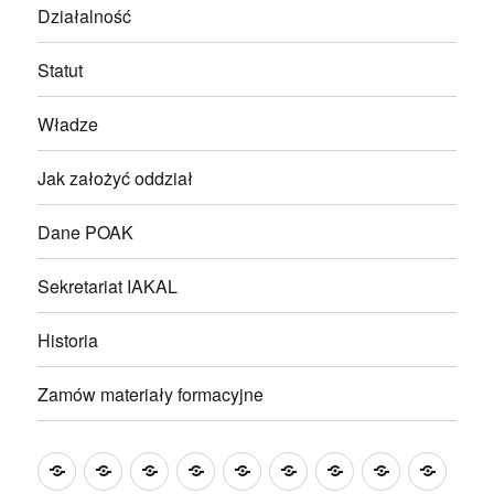
Działalność
Statut
Władze
Jak założyć oddział
Dane POAK
Sekretariat IAKAL
Historia
Zamów materiały formacyjne
Wakacje
Aktualności
KALENDARIUM
Modlitwa
Hymn
Działalność
Statut
Władze
Jak