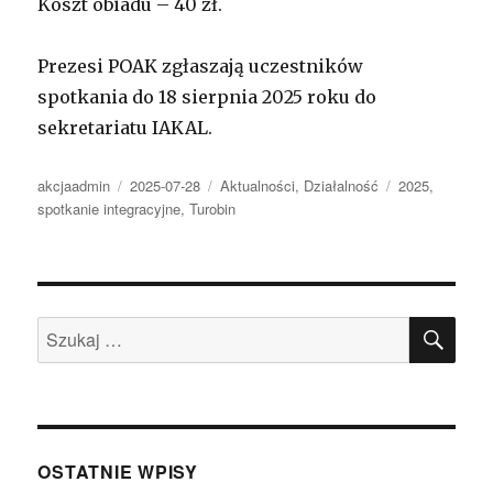
Koszt obiadu – 40 zł.
Prezesi POAK zgłaszają uczestników
spotkania do 18 sierpnia 2025 roku do
sekretariatu IAKAL.
Autor
Opublikowano
Kategorie
Tagi
akcjaadmin
2025-07-28
Aktualności
,
Działalność
2025
,
spotkanie integracyjne
,
Turobin
SZU
Szukaj:
OSTATNIE WPISY