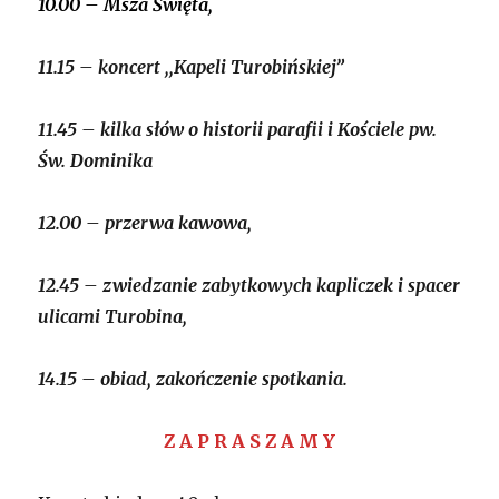
10.00
– Msza Święta,
11.15
– koncert ,,Kapeli Turobińskiej”
11.45
– kilka słów o historii parafii i Kościele pw.
Św. Dominika
12.00
– przerwa kawowa,
12.45
– zwiedzanie zabytkowych kapliczek i spacer
ulicami Turobina,
14.15
– obiad, zakończenie spotkania.
Z A P R A S Z A M Y