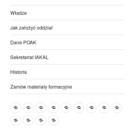
Władze
Jak założyć oddział
Dane POAK
Sekretariat IAKAL
Historia
Zamów materiały formacyjne
Wakacje
Aktualności
KALENDARIUM
Modlitwa
Hymn
Działalność
Statut
Władze
Jak
z
IAKAL
AK
założ
Dane
Sekretariat
Historia
Zamów
Akcją
NA
oddzi
POAK
IAKAL
materiały
Katolicką
ROK