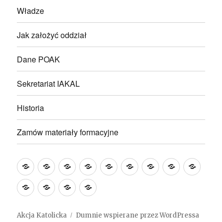
Władze
Jak założyć oddział
Dane POAK
Sekretariat IAKAL
Historia
Zamów materiały formacyjne
Wakacje
Aktualności
KALENDARIUM
Modlitwa
Hymn
Działalność
Statut
Władze
Jak
z
IAKAL
AK
założ
Dane
Sekretariat
Historia
Zamów
Akcją
NA
oddzi
POAK
IAKAL
materiały
Katolicką
ROK
formacyjne
Akcja Katolicka
Dumnie wspierane przez WordPressa
2026
2024