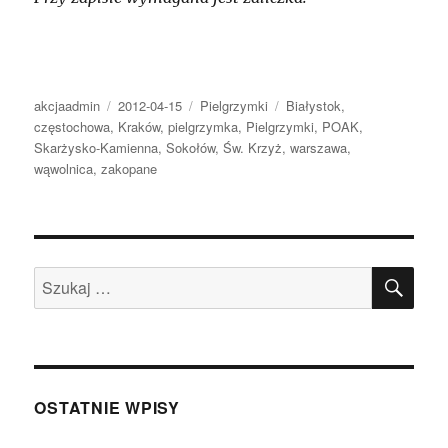
Autor
Opublikowano
Kategorie
Tagi
akcjaadmin
2012-04-15
Pielgrzymki
Białystok
,
częstochowa
,
Kraków
,
pielgrzymka
,
Pielgrzymki
,
POAK
,
Skarżysko-Kamienna
,
Sokołów
,
Św. Krzyż
,
warszawa
,
wąwolnica
,
zakopane
SZU
Szukaj:
OSTATNIE WPISY