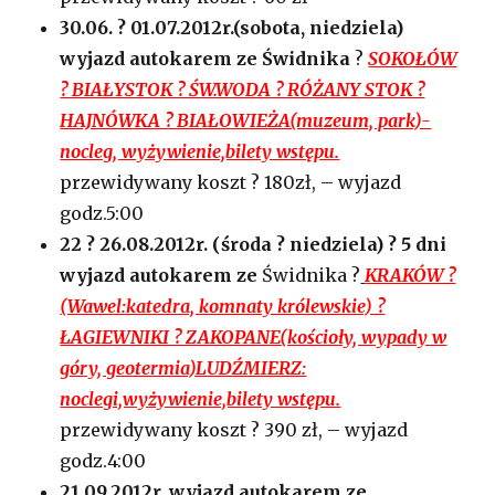
30.06. ? 01.07.2012r.(sobota, niedziela)
wyjazd autokarem ze Świdnika
?
SOKOŁÓW
? BIAŁYSTOK ? ŚW.WODA ? RÓŻANY STOK ?
HAJNÓWKA ? BIAŁOWIEŻA(muzeum, park)-
nocleg, wyżywienie,bilety wstępu.
przewidywany koszt ? 180zł, – wyjazd
godz.5:00
22 ? 26.08.2012r. (środa ? niedziela) ? 5 dni
wyjazd autokarem ze
Świdnika ?
KRAKÓW ?
(Wawel:katedra, komnaty królewskie) ?
ŁAGIEWNIKI ? ZAKOPANE(kościoły, wypady w
góry, geotermia)LUDŹMIERZ:
noclegi,wyżywienie,bilety wstępu.
przewidywany koszt ? 390 zł, – wyjazd
godz.4:00
21.09.2012r. wyjazd autokarem ze