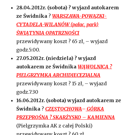
28.04.2012r. (sobota) ? wyjazd autokarem
ze Świdnika
?
WARSZAWA-POWĄZKI-
CYTADELA-WILANÓW (pałac, park)
ŚWIĄTYNIA OPATRZNOŚCI
przewidywany koszt ? 65 zł, – wyjazd
godz.5:00.
27.05.2012r. (niedziela) ? wyjazd
autokarem ze Świdnika
WĄWOLNICA ?
PIELGRZYMKA ARCHIDIECEZJALNA
przewidywany koszt ? 15 zł, – wyjazd
godz.7:30
16.06.2012r. (sobota) wyjazd autokarem ze
Świdnika
?
CZĘSTOCHOWA
–
GÓRKA
PRZEPROŚNA ? SKARŻYSKO – KAMIENNA
(Pielgrzymka AK z całej Polski)
przewidywany koszt ? 60 zł