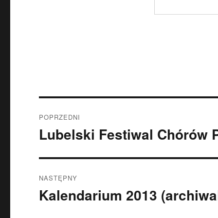
Nawigacja
POPRZEDNI
wpisu
Lubelski Festiwal Chórów P
Poprzedni
wpis:
NASTĘPNY
Kalendarium 2013 (archiwa
Następny
wpis: