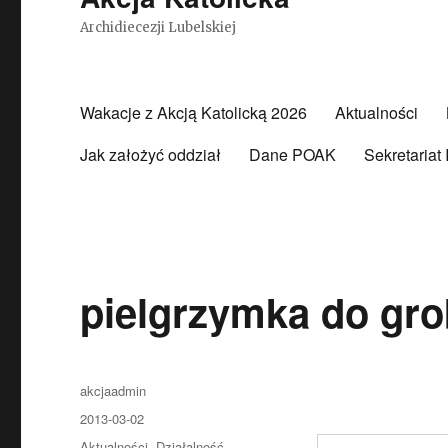
Archidiecezji Lubelskiej
Wakacje z Akcją Katolicką 2026
Aktualności
Jak założyć oddział
Dane POAK
Sekretariat
pielgrzymka do gr
Autor
akcjaadmin
Opublikowano
2013-03-02
Kategorie
Aktualności
,
Działalność
,